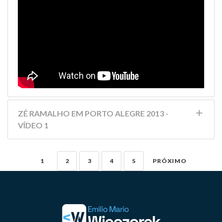
ZÉ RAMALHO EM PORTO ALEGRE 2013 -
VÍDEO 1
1
2
3
4
5
PRÓXIMO